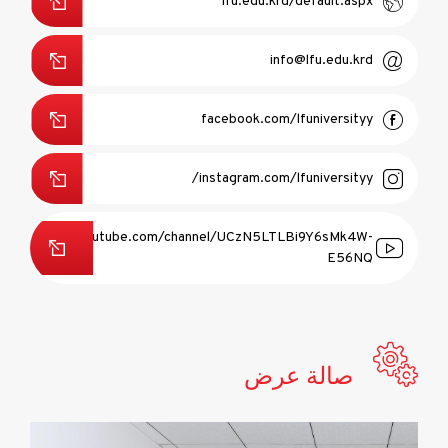
lfu.edu.krd/default.aspx
info@lfu.edu.krd
facebook.com/lfuniversityy
instagram.com/lfuniversityy/
youtube.com/channel/UCzN5LTLBi9Y6sMk4W-
E56NQ
صالة عرض